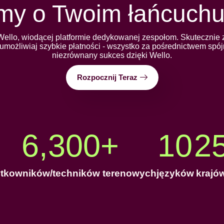
my o Twoim łańcuchu
ello, wiodącej platformie dedykowanej zespołom. Skutecznie
umożliwiaj szybkie płatności - wszystko za pośrednictwem spójn
niezrównany sukces dzięki Wello.
Rozpocznij Teraz
6,300
+
10
2
tkowników/techników terenowych
języków
krajó