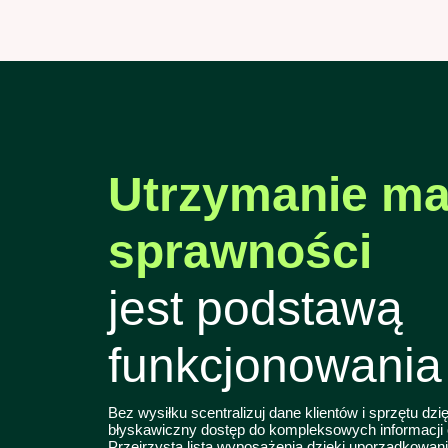
Utrzymanie m
sprawności
jest podstawą
funkcjonowania 
Bez wysiłku scentralizuj dane klientów i sprzętu dz
błyskawiczny dostęp do kompleksowych informacji 
Przejrzysta lista wyposażenia dzięki uporządkowaniu 