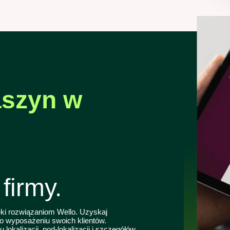
aszyn w
firmy.
ięki rozwiązaniom Wello. Uzyskaj
o wyposażeniu swoich klientów.
lokalizacji, pod-lokalizacji i szczegółów