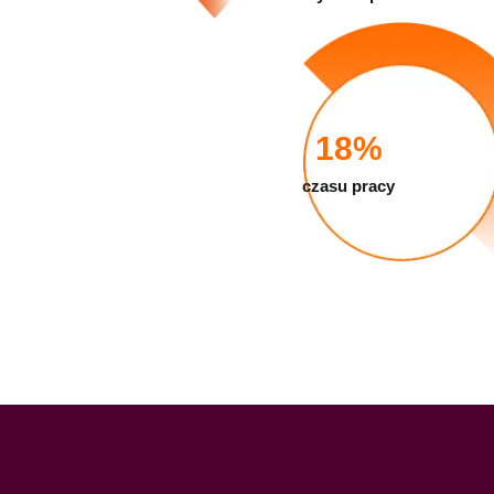
18
%
czasu pracy