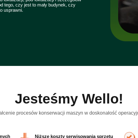
od tego, czy jest to mały budynek, czy
ko usprawni.
Jesteśmy Wello!
ałcenie procesów konserwacji maszyn w doskonałość operacyjn
znych
Niższe koszty serwisowania sprzętu