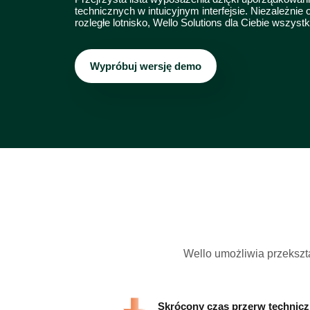
technicznych w intuicyjnym interfejsie. Niezależnie 
rozległe lotnisko, Wello Solutions dla Ciebie wszyst
Wypróbuj wersję demo
Wello umożliwia przekszt
Skrócony czas przerw technic