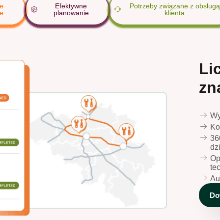
e
Efektywne
Potrzeby związane z obsługą
ne
planowanie
klienta
Li
zn
Wy
Ko
36
dz
Op
te
Au
Do