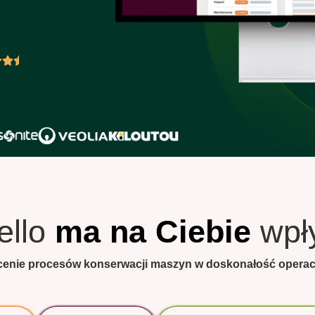
ello
ma na Ciebie
wpł
łcenie procesów konserwacji maszyn w doskonałość operacy