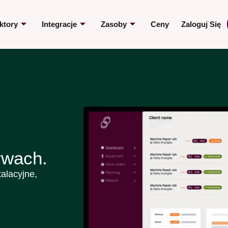
ktory
Integracje
Zasoby
Ceny
Zaloguj Się
ywach.
alacyjne,